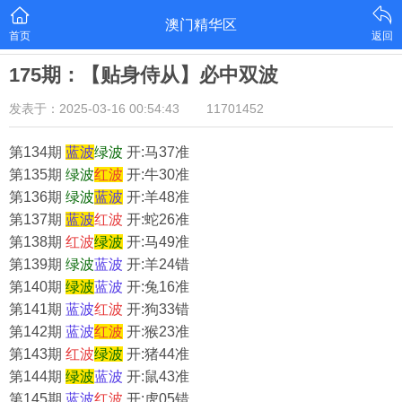
澳门精华区
首页
返回
175期：【贴身侍从】必中双波
发表于：2025-03-16 00:54:43
11701452
第134期
蓝
波
绿
波
开:马37准
第135期
绿
波
红波
开:牛30准
第136期
绿
波
蓝
波
开:羊48准
第137期
蓝
波
红波
开:蛇26准
第138期
红波
绿
波
开:马49准
第139期
绿
波
蓝
波
开:羊24错
第140期
绿
波
蓝
波
开:兔16准
第141期
蓝
波
红波
开:狗33错
第142期
蓝
波
红波
开:猴23准
第143期
红波
绿
波
开:猪44准
第144期
绿
波
蓝
波
开:鼠43准
第145期
蓝
波
红波
开:虎05错