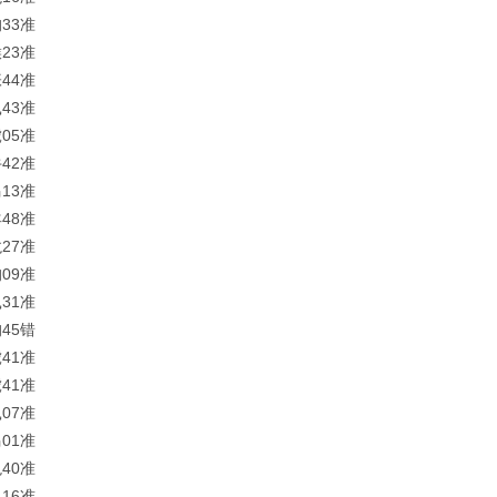
33准
23准
44准
43准
05准
42准
13准
48准
27准
09准
31准
45错
41准
41准
07准
01准
40准
16准