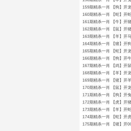
159期精杀一肖 【狗】开龙
160期精杀一肖 【蛇】开蛇
161期精杀一肖 【牛】开猪
162期精杀一肖 【鼠】开猪
163期精杀一肖 【羊】开马
164期精杀一肖 【猪】开狗
165期精杀一肖 【蛇】开龙
166期精杀一肖 【狗】开牛
167期精杀一肖 【鸡】开鼠
168期精杀一肖 【羊】开龙
169期精杀一肖 【猪】开羊
170期精杀一肖 【鼠】开龙
171期精杀一肖 【狗】开兔
172期精杀一肖 【虎】开猪
173期精杀一肖 【羊】开蛇
174期精杀一肖 【蛇】开虎
175期精杀一肖 【猪】开0