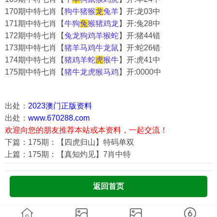
170期中特七肖【
狗牛猪猴
龙
兔羊
】开:龙03中
171期中特七肖【
牛狗
兔
猴猪鸡龙
】开:兔28中
172期中特七肖【
兔龙狗鸡羊猴蛇
】开:猪44错
173期中特七肖【
猪羊马鸡牛龙鼠
】开:蛇26错
174期中特七肖【
猪鸡羊蛇
虎
猴牛
】开:虎41中
175期中特七肖【
猪牛龙虎猴马鸡
】开:0000中
出处：
2023澳门正版资料
出处：
www.670288.com
欢迎向您的朋友推荐本站或本资料，一起交流！
下篇：175期：【四虎归山】特码单双
上篇：175期：【真知灼见】7肖中特
返回首页