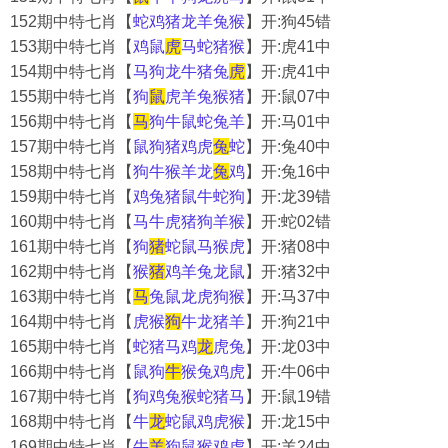
152期中特七肖【
蛇鸡猪龙羊兔猴
】开:狗45错
153期中特七肖【
鸡鼠
虎
马蛇猪猴
】开:虎41中
154期中特七肖【
马狗龙牛猪兔
虎
】开:虎41中
155期中特七肖【
狗
鼠
虎羊兔猴猪
】开:鼠07中
156期中特七肖【
马
狗牛鼠蛇兔羊
】开:马01中
157期中特七肖【
鼠狗猪鸡虎
兔
蛇
】开:兔40中
158期中特七肖【
狗牛猴羊龙
兔
鸡
】开:兔16中
159期中特七肖【
鸡兔猪鼠牛蛇狗
】开:龙39错
160期中特七肖【
马牛虎猪狗羊猴
】开:蛇02错
161期中特七肖【
狗
猪
蛇鼠马猴虎
】开:猪08中
162期中特七肖【
猴
猪
鸡羊兔龙鼠
】开:猪32中
163期中特七肖【
马
兔鼠龙虎狗猴
】开:马37中
164期中特七肖【
虎猴
狗
牛龙猪羊
】开:狗21中
165期中特七肖【
蛇猪马鸡
龙
虎兔
】开:龙03中
166期中特七肖【
鼠狗
牛
猴兔鸡虎
】开:牛06中
167期中特七肖【
狗鸡兔猴蛇猪马
】开:鼠19错
168期中特七肖【
牛
龙
蛇鼠鸡虎猴
】开:龙15中
169期中特七肖【
牛
羊
狗鼠猴鸡虎
】开:羊24中