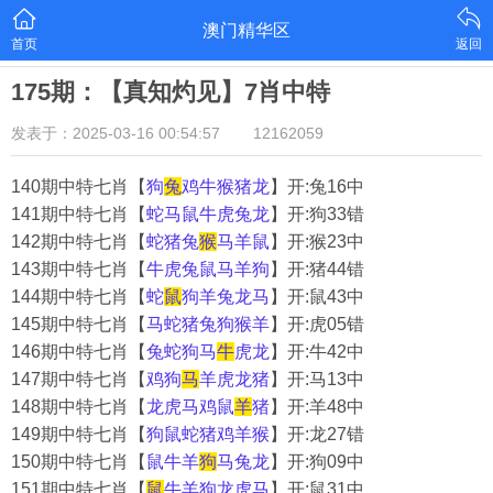
澳门精华区
首页
返回
175期：【真知灼见】7肖中特
发表于：2025-03-16 00:54:57
12162059
140期中特七肖【
狗
兔
鸡牛猴猪龙
】开:兔16中
141期中特七肖【
蛇马鼠牛虎兔龙
】开:狗33错
142期中特七肖【
蛇猪兔
猴
马羊鼠
】开:猴23中
143期中特七肖【
牛虎兔鼠马羊狗
】开:猪44错
144期中特七肖【
蛇
鼠
狗羊兔龙马
】开:鼠43中
145期中特七肖【
马蛇猪兔狗猴羊
】开:虎05错
146期中特七肖【
兔蛇狗马
牛
虎龙
】开:牛42中
147期中特七肖【
鸡狗
马
羊虎龙猪
】开:马13中
148期中特七肖【
龙虎马鸡鼠
羊
猪
】开:羊48中
149期中特七肖【
狗鼠蛇猪鸡羊猴
】开:龙27错
150期中特七肖【
鼠牛羊
狗
马兔龙
】开:狗09中
151期中特七肖【
鼠
牛羊狗龙虎马
】开:鼠31中