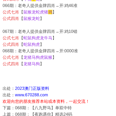
066期：老奇人提供金牌四肖→开:鸡46准
公式七肖
【
鼠猴龙蛇虎猪
鸡
】
公式四肖
【
鼠猴龙蛇
】
067期：老奇人提供金牌四肖→开:鸡10错
公式七肖
【
蛇鼠狗虎龙牛马
】
公式四肖
【
蛇鼠狗虎
】
068期：老奇人提供金牌四肖→开:0000准
公式七肖
【
龙猪马狗虎鼠猴
】
公式四肖
【
龙猪马狗
】
出处：
2023澳门正版资料
出处：
www.670288.com
欢迎向您的朋友推荐本站或本资料，一起交流！
下篇：068期：【八九野马】单双中特
上篇：068期：【夜跑遇你】精选24码