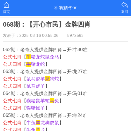
香港精华区
首页
返回
068期：【开心市民】金牌四肖
发表于：2025-03-16 00:55:06
5972563
062期：老奇人提供金牌四肖→开:牛30准
公式七肖
【
牛
猪龙蛇鼠兔马
】
公式四肖
【
牛
猪龙蛇
】
063期：老奇人提供金牌四肖→开:龙27准
公式七肖
【
鼠马虎羊
龙
狗蛇
】
公式四肖
【
鼠马虎羊
】
064期：老奇人提供金牌四肖→开:马01准
公式七肖
【
猴猪鼠羊蛇
马
兔
】
公式四肖
【
猴猪鼠羊
】
065期：老奇人提供金牌四肖→开:羊24准
公式七肖
【
牛兔
羊
龙狗虎鼠
】
公式四肖
【
牛兔
羊
龙
】