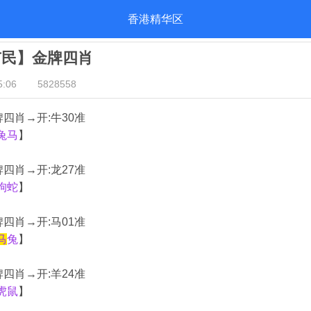
香港精华区
市民】金牌四肖
:06
5828558
牌四肖→开:牛30准
兔马
】
牌四肖→开:龙27准
狗蛇
】
牌四肖→开:马01准
马
兔
】
牌四肖→开:羊24准
虎鼠
】