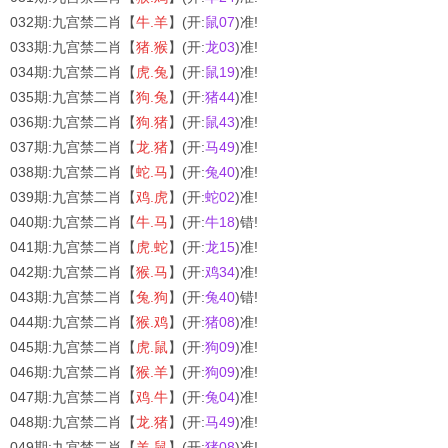
032期:九宫禁二肖【
牛.羊
】(开:
鼠07
)准!
033期:九宫禁二肖【
猪.猴
】(开:
龙03
)准!
034期:九宫禁二肖【
虎.兔
】(开:
鼠19
)准!
035期:九宫禁二肖【
狗.兔
】(开:
猪44
)准!
036期:九宫禁二肖【
狗.猪
】(开:
鼠43
)准!
037期:九宫禁二肖【
龙.猪
】(开:
马49
)准!
038期:九宫禁二肖【
蛇.马
】(开:
兔40
)准!
039期:九宫禁二肖【
鸡.虎
】(开:
蛇02
)准!
040期:九宫禁二肖【
牛.马
】(开:
牛18
)错!
041期:九宫禁二肖【
虎.蛇
】(开:
龙15
)准!
042期:九宫禁二肖【
猴.马
】(开:
鸡34
)准!
043期:九宫禁二肖【
兔.狗
】(开:
兔40
)错!
044期:九宫禁二肖【
猴.鸡
】(开:
猪08
)准!
045期:九宫禁二肖【
虎.鼠
】(开:
狗09
)准!
046期:九宫禁二肖【
猴.羊
】(开:
狗09
)准!
047期:九宫禁二肖【
鸡.牛
】(开:
兔04
)准!
048期:九宫禁二肖【
龙.猪
】(开:
马49
)准!
049期:九宫禁二肖【
羊.鼠
】(开:
猪08
)准!