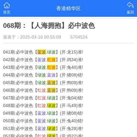
香港精华区
首页
返回
068期：【人海拥抱】必中波色
发表于：2025-03-16 00:55:09
5704524
041期:必中波色【
蓝
波
.
绿
波
】(开:龙15)准!
042期:必中波色【
蓝
波
.
红
波
】(开:鸡34)准!
043期:必中波色【
绿
波
.
红
波
】(开:兔40)准!
044期:必中波色【
绿
波
.
蓝
波
】(开:猪08)错!
045期:必中波色【
绿
波
.
蓝
波
】(开:狗09)准!
046期:必中波色【
红
波
.
蓝
波
】(开:狗09)准!
047期:必中波色【
红
波
.
绿
波
】(开:兔04)错!
048期:必中波色【
红
波
.
绿
波
】(开:马49)准!
049期:必中波色【
蓝
波
.
绿
波
】(开:猪08)错!
050期:必中波色【
蓝
波
.
绿
波
】(开:兔40)错!
051期:必中波色【
蓝
波
.
绿
波
】(开:兔28)准!
052期:必中波色【
红
波
.
绿
波
】(开:鸡22)准!