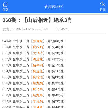
香港精华区
首页
返回
068期：【山后相逢】绝杀3肖
发表于：2025-03-16 00:55:09
5654571
049期:金牛杀三肖【
猴虎蛇
】(开:猪08)准!
050期:金牛杀三肖【
虎狗鸡
】(开:兔40)准!
051期:金牛杀三肖【
龙鸡猪
】(开:兔28)准!
052期:金牛杀三肖【
鸡虎龙
】(开:鸡22)错!
053期:金牛杀三肖【
猪牛狗
】(开:鼠19)准!
054期:金牛杀三肖【
狗虎兔
】(开:兔16)准!
055期:金牛杀三肖【
狗蛇猴
】(开:猪08)准!
056期:金牛杀三肖【
蛇龙鸡
】(开:狗33)准!
057期:金牛杀三肖【
狗马牛
】(开:猴47)准!
058期:金牛杀三肖【
蛇龙牛
】(开:牛42)错!
059期:金牛杀三肖【
羊兔鸡
】(开:猪20)准!
060期:金牛杀三肖【
龙马兔
】(开:猪44)准!