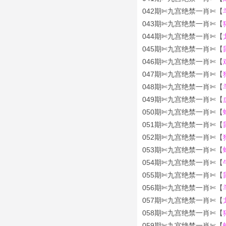
042期✄九宫绝禁一肖✄【
043期✄九宫绝禁一肖✄【
044期✄九宫绝禁一肖✄【
045期✄九宫绝禁一肖✄【
046期✄九宫绝禁一肖✄【
047期✄九宫绝禁一肖✄【
048期✄九宫绝禁一肖✄【
049期✄九宫绝禁一肖✄【
050期✄九宫绝禁一肖✄【
051期✄九宫绝禁一肖✄【
052期✄九宫绝禁一肖✄【
053期✄九宫绝禁一肖✄【
054期✄九宫绝禁一肖✄【
055期✄九宫绝禁一肖✄【
056期✄九宫绝禁一肖✄【
057期✄九宫绝禁一肖✄【
058期✄九宫绝禁一肖✄【
059期✄九宫绝禁一肖✄【