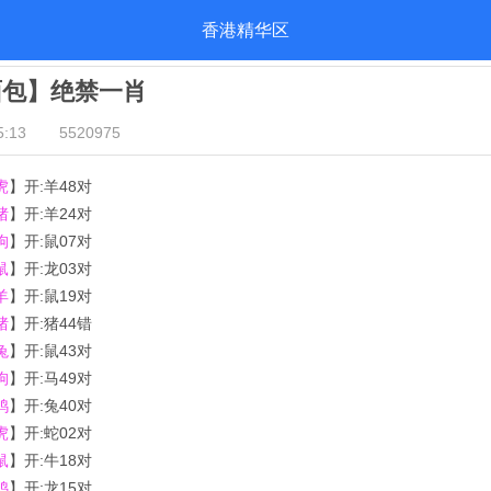
香港精华区
面包】绝禁一肖
:13
5520975
虎
】开:羊48对
猪
】开:羊24对
狗
】开:鼠07对
鼠
】开:龙03对
羊
】开:鼠19对
猪
】开:猪44错
兔
】开:鼠43对
狗
】开:马49对
鸡
】开:兔40对
虎
】开:蛇02对
鼠
】开:牛18对
鸡
】开:龙15对