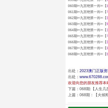
060期✄九宫绝禁一肖✄【
061期✄九宫绝禁一肖✄【
062期✄九宫绝禁一肖✄【
063期✄九宫绝禁一肖✄【
064期✄九宫绝禁一肖✄【
065期✄九宫绝禁一肖✄【
066期✄九宫绝禁一肖✄【
067期✄九宫绝禁一肖✄【
068期✄九宫绝禁一肖✄【
出处：
2023澳门正版
出处：
www.670288.co
欢迎向您的朋友推荐本
下篇：068期:【人生
上篇：068期：【火候