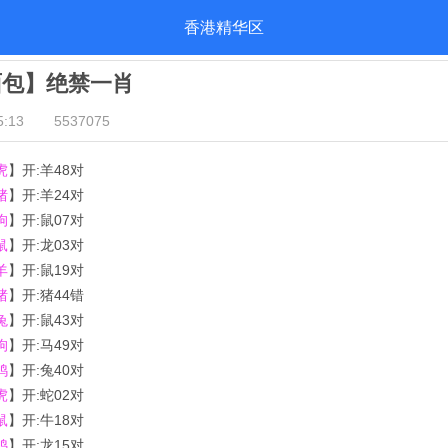
香港精华区
面包】绝禁一肖
:13
5537075
虎
】开:羊48对
猪
】开:羊24对
狗
】开:鼠07对
鼠
】开:龙03对
羊
】开:鼠19对
猪
】开:猪44错
兔
】开:鼠43对
狗
】开:马49对
鸡
】开:兔40对
虎
】开:蛇02对
鼠
】开:牛18对
鸡
】开:龙15对