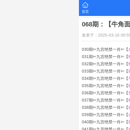
首页
068期：【牛角
发表于：2025-03-16 00:55
030期✄九宫绝禁一肖✄【
031期✄九宫绝禁一肖✄【
032期✄九宫绝禁一肖✄【
033期✄九宫绝禁一肖✄【
034期✄九宫绝禁一肖✄【
035期✄九宫绝禁一肖✄【
036期✄九宫绝禁一肖✄【
037期✄九宫绝禁一肖✄【
038期✄九宫绝禁一肖✄【
039期✄九宫绝禁一肖✄【
040期✄九宫绝禁一肖✄【
041期✄九宫绝禁一肖✄【