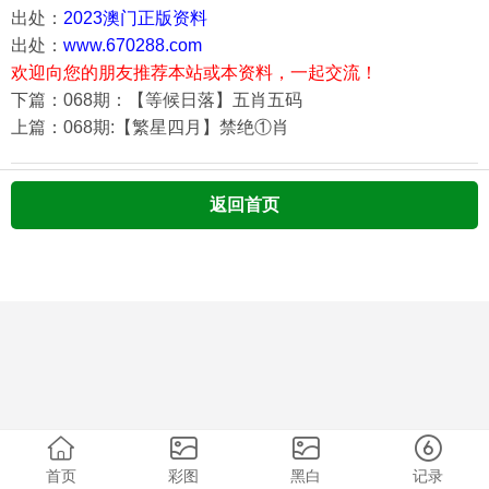
出处：
2023澳门正版资料
出处：
www.670288.com
欢迎向您的朋友推荐本站或本资料，一起交流！
下篇：068期：【等候日落】五肖五码
上篇：068期:【繁星四月】禁绝①肖
返回首页
首页
彩图
黑白
记录