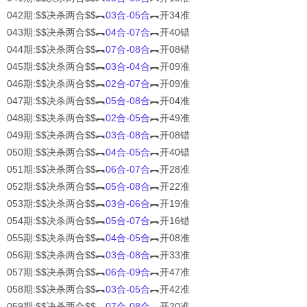
042期:$$决杀两合$$︻
03合-05合
︻开34准
043期:$$决杀两合$$︻
04合-07合
︻开40错
044期:$$决杀两合$$︻
07合-08合
︻开08错
045期:$$决杀两合$$︻
03合-04合
︻开09准
046期:$$决杀两合$$︻
02合-07合
︻开09准
047期:$$决杀两合$$︻
05合-08合
︻开04准
048期:$$决杀两合$$︻
02合-05合
︻开49准
049期:$$决杀两合$$︻
03合-08合
︻开08错
050期:$$决杀两合$$︻
04合-05合
︻开40错
051期:$$决杀两合$$︻
06合-07合
︻开28准
052期:$$决杀两合$$︻
05合-08合
︻开22准
053期:$$决杀两合$$︻
03合-06合
︻开19准
054期:$$决杀两合$$︻
05合-07合
︻开16错
055期:$$决杀两合$$︻
04合-05合
︻开08准
056期:$$决杀两合$$︻
03合-08合
︻开33准
057期:$$决杀两合$$︻
06合-09合
︻开47准
058期:$$决杀两合$$︻
03合-05合
︻开42准
059期:$$决杀两合$$︻
07合-08合
︻开20准