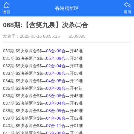
香港精华区
首页
返回
068期:【含笑九泉】决杀㈡合
发表于：2025-03-16 00:55:15
5505095
030期:$$决杀两合$$︻
03合-06合
︻开48准
031期:$$决杀两合$$︻
05合-09合
︻开24准
032期:$$决杀两合$$︻
02合-04合
︻开07准
033期:$$决杀两合$$︻
06合-08合
︻开03准
034期:$$决杀两合$$︻
04合-05合
︻开19准
035期:$$决杀两合$$︻
08合-09合
︻开44错
036期:$$决杀两合$$︻
05合-06合
︻开45准
037期:$$决杀两合$$︻
03合-04合
︻开49准
038期:$$决杀两合$$︻
06合-09合
︻开40准
039期:$$决杀两合$$︻
04合-06合
︻开02准
040期:$$决杀两合$$︻
07合-11合
︻开01准
041期:$$决杀两合$$︻
05合-08合
︻开15准